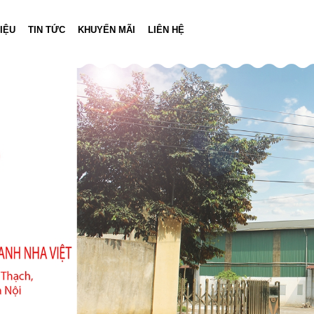
HIỆU
TIN TỨC
KHUYẾN MÃI
LIÊN HỆ