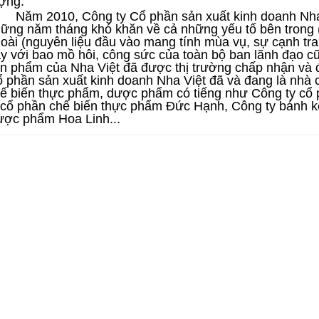
ợng.
Năm 2010, Công ty Cổ phần sản xuất kinh doanh Nha V
ững năm tháng khó khăn về cả những yếu tố bên trong (t
oài (nguyên liệu đầu vào mang tính mùa vụ, sự cạnh tran
y với bao mồ hôi, công sức của toàn bộ ban lãnh đạo c
n phẩm của Nha Việt đã được thị trường chấp nhận và đ
 phần sản xuất kinh doanh Nha Việt đã và đang là nhà 
ế biến thực phẩm, dược phẩm có tiếng như Công ty cổ
 cổ phần chế biến thực phẩm Đức Hạnh, Công ty bánh 
ợc phẩm Hoa Linh...