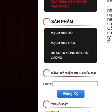
lư
QUÁ TRÌNH HÌNH THÀNH -
- 
PHÁT TRIỂN
nh
ng
na
SẢN PHẨM
sả
Cổ
ch
MẠCH NHA XÔ
ty
Dư
MẠCH NHA BAO
HỒ SƠ TỰ CÔNG BỐ CHẤT
LƯỢNG
ĐĂNG KÝ NHẬN TIN KHUYẾN MẠI
Email:
Đăng Ký
TIN NỔI BẬT
Giới thiệu về Nha Việt