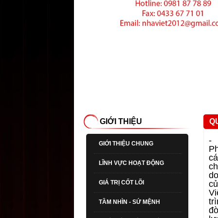
GIỚI THIỆU
Q
- 
GIỚI THIỆU CHUNG
Ph
cá
LĨNH VỰC HOẠT ĐỘNG
ch
do
GIÁ TRỊ CỐT LÕI
củ
Vi
tr
TẦM NHÌN - SỨ MỆNH
đờ