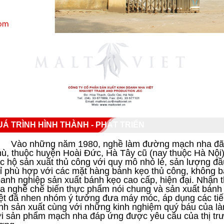
UÁ TRÌNH HÌNH THÀNH - PHÁT TRIỂN
Vào những năm 1980, nghề làm đường mạch nha đã bắt
ù, thuộc huyện Hoài Đức, Hà Tây cũ (nay thuộc Hà Nội)
c hộ sản xuất thủ công với quy mô nhỏ lẻ, sản lượng đầ
ỉ phù hợp với các mặt hàng bánh kẹo thủ công, không b
anh nghiệp sản xuất bánh kẹo cao cấp, hiện đại. Nhận t
a nghề chế biến thực phẩm nói chung và sản xuất bánh 
ệt đã nhen nhóm ý tưởng đưa máy móc, áp dụng các tiến
ình sản xuất cùng với những kinh nghiệm quý báu của là
i sản phẩm mạch nha đáp ứng được yêu cầu của thị trư